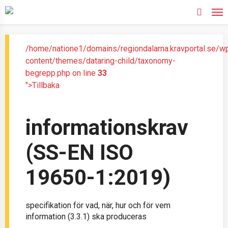
Skip
to
search
main
content
/home/natione1/domains/regiondalarna.kravportal.se/w
content/themes/dataring-child/taxonomy-
begrepp.php on line
33
">Tillbaka
informationskrav
(SS-EN ISO
19650-1:2019)
specifikation för vad, när, hur och för vem
information (3.3.1) ska produceras