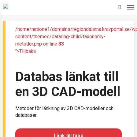
Skip
to
search
main
content
/home/natione1/domains/regiondalarna.kravportal.se/w
content/themes/dataring-child/taxonomy-
metoder.php on line
33
">Tillbaka
Databas länkat till
en 3D CAD-modell
Metoder för länkning av 3D CAD-modeller och
databaser.
Länk till tagg