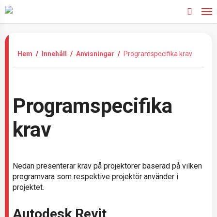
Skip
to
search
main
content
Hem
/
Innehåll
/
Anvisningar
/
Programspecifika krav
Programspecifika
krav
Nedan presenterar krav på projektörer baserad på vilken
programvara som respektive projektör använder i
projektet.
Autodesk Revit